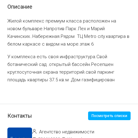
Описание
Жилой комплекс премиум класса расположен на
новом бульваре.Напротив Парк Лех и Марий
Качинских..Набережная.Рядом ТЦ Metro cıty.квартира в
белом каркасе с видом на море.этаж 6
У комплекса есть своя инфраструктура.Свой
ботанический сад .открытый бассейн.Ресепшен
круглосуточная охрана территорий.свой паркинг
площадь квартиры 37.5 кв.м .Дом газифицирован
Контакты
Посмотреть списки
Агентство недвижимости