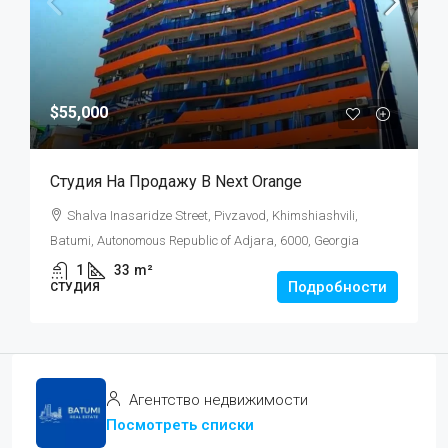
$55,000
Студия На Продажу В Next Orange
Shalva Inasaridze Street, Pivzavod, Khimshiashvili,
Batumi, Autonomous Republic of Adjara, 6000, Georgia
1
33
m²
Подробности
СТУДИЯ
Агентство недвижимости
Посмотреть списки