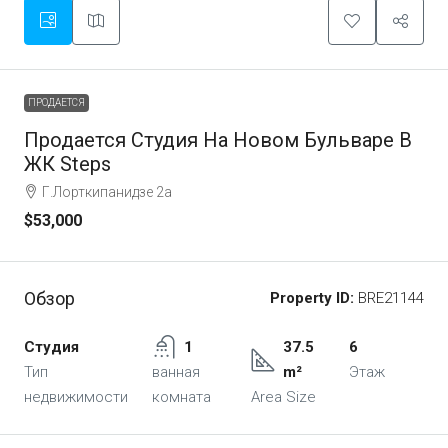
ПРОДАЕТСЯ
Продается Студия На Новом Бульваре В
ЖК Steps
Г.Лорткипанидзе 2а
$53,000
Обзор
Property ID:
BRE21144
Студия
1
37.5
6
Тип
ванная
m²
Этаж
недвижимости
комната
Area Size