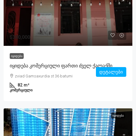
$300,000
ᲘᲧᲘᲓᲔᲑᲐ
Იყიდება Კომერციული Ფართი Ძველ Ქალაქში
დეტალები
zviad Gamsaxurdia st 36 batumi
82
m²
ᲙᲝᲛᲔᲠᲪᲘᲣᲚᲘ
ᲘᲧᲘᲓᲔᲑᲐ