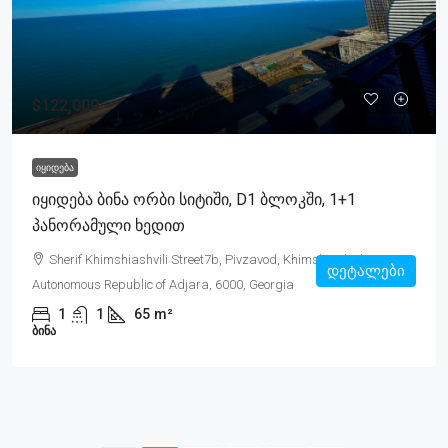
$122,000
ᲘᲧᲘᲓᲔᲑᲐ
Იყიდება Ბინა Ორბი Სიტიში, D1 Ბლოკში, 1+1
Პანორამული Ხედით
Sherif Khimshiashvili Street7b, Pivzavod, Khimshiashvili, Batumi,
დეტალები
Autonomous Republic of Adjara, 6000, Georgia
1
1
65
m²
ᲑᲘᲜᲐ