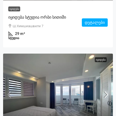
ᲘᲧᲘᲓᲔᲑᲐ
Იყიდება Სტუდია Ორბი Სითიში
დეტალები
Ш.Химшиашвили 7
29
m²
ᲡᲢᲣᲓᲘᲐ
ᲘᲧᲘᲓᲔᲑᲐ