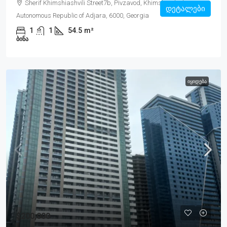
Sherif Khimshiashvili Street7b, Pivzavod, Khimshiashvili, Batumi,
დეტალები
Autonomous Republic of Adjara, 6000, Georgia
1
1
54.5
m²
ᲑᲘᲜᲐ
ᲘᲧᲘᲓᲔᲑᲐ
$200,000