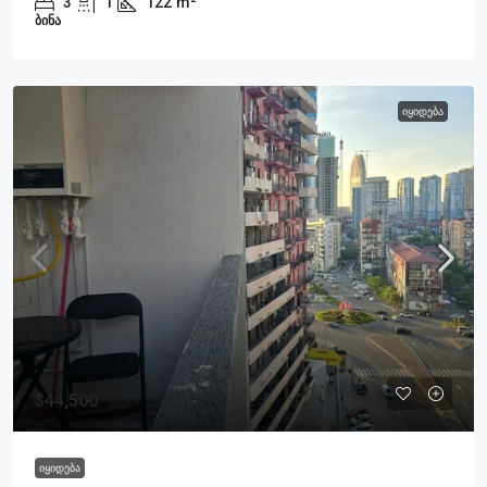
3
1
122
m²
ᲑᲘᲜᲐ
ᲘᲧᲘᲓᲔᲑᲐ
$44,500
ᲘᲧᲘᲓᲔᲑᲐ