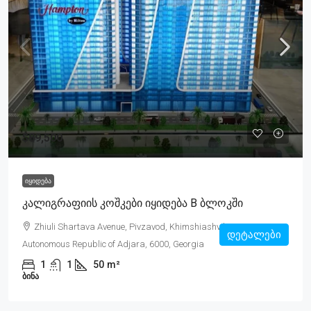
$89,500
ᲘᲧᲘᲓᲔᲑᲐ
Კალიგრაფიის Კოშკები Იყიდება B Ბლოკში
Zhiuli Shartava Avenue, Pivzavod, Khimshiashvili, Batumi,
დეტალები
Autonomous Republic of Adjara, 6000, Georgia
1
1
50
m²
ᲑᲘᲜᲐ