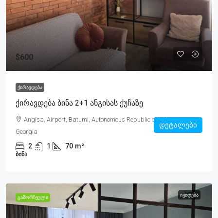
$600
ᲥᲘᲠᲐᲕᲓᲔᲑᲐ
Ქირავდება Ბინა 2+1 Ანგისას Ქუჩაზე
Angisa, Airport, Batumi, Autonomous Republic of Adjara, 6000,
დეტალები
Georgia
2
1
70
m²
ᲑᲘᲜᲐ
ᲘᲧᲘᲓᲔᲑᲐ
ᲒᲐᲛᲝᲠᲩᲔᲣᲚᲘ