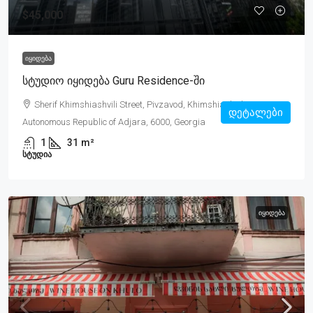
$45,000
ᲘᲧᲘᲓᲔᲑᲐ
Სტუდიო Იყიდება Guru Residence-Ში
Sherif Khimshiashvili Street, Pivzavod, Khimshiashvili, Batumi,
დეტალები
Autonomous Republic of Adjara, 6000, Georgia
1
31
m²
ᲡᲢᲣᲓᲘᲐ
ᲘᲧᲘᲓᲔᲑᲐ