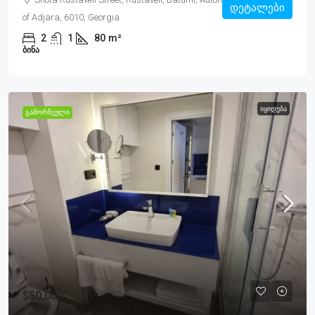
დეტალები
of Adjara, 6010, Georgia
2
1
80
m²
ᲑᲘᲜᲐ
ᲘᲧᲘᲓᲔᲑᲐ
ᲒᲐᲛᲝᲠᲩᲔᲣᲚᲘ
$50,000