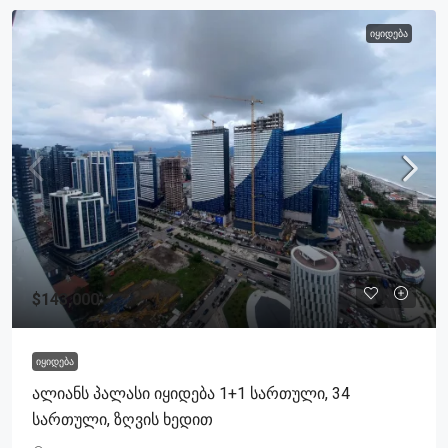
ᲘᲧᲘᲓᲔᲑᲐ
$143,000
ᲘᲧᲘᲓᲔᲑᲐ
Ალიანს Პალასი Იყიდება 1+1 Სართული, 34
Სართული, Ზღვის Ხედით