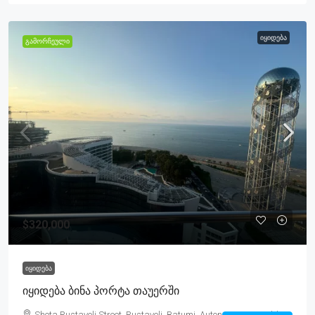
ᲘᲧᲘᲓᲔᲑᲐ
ᲒᲐᲛᲝᲠᲩᲔᲣᲚᲘ
$320,000
ᲘᲧᲘᲓᲔᲑᲐ
Იყიდება Ბინა Პორტა Თაუერში
Shota Rustaveli Street, Rustaveli, Batumi, Autonomous Republic