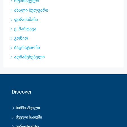
რუსთაველი
ახალი ბულვარი
ფიროსმანი
ჟ. შარტავა
გონიო
ბაგრატიონი
აღმაშენებელი
Discover
ხიმშიაშვილი
ძველი ბათუმი
აეროპორტი