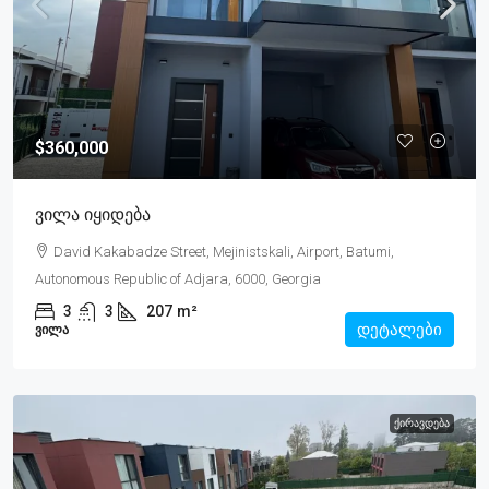
$360,000
Ვილა Იყიდება
David Kakabadze Street, Mejinistskali, Airport, Batumi,
Autonomous Republic of Adjara, 6000, Georgia
3
3
207
m²
დეტალები
ᲕᲘᲚᲐ
ᲥᲘᲠᲐᲕᲓᲔᲑᲐ