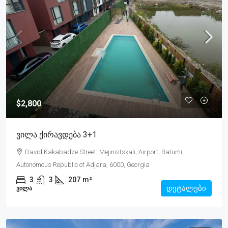
$2,800
Ვილა Ქირავდება 3+1
David Kakabadze Street, Mejinistskali, Airport, Batumi,
Autonomous Republic of Adjara, 6000, Georgia
3
3
207
m²
დეტალები
ᲕᲘᲚᲐ