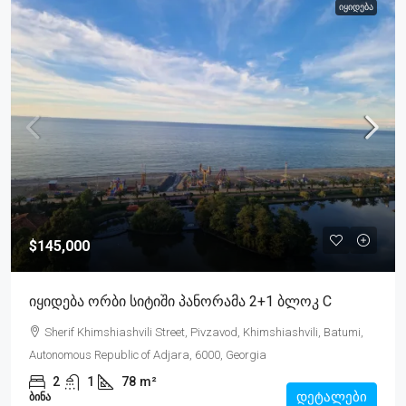
ᲘᲧᲘᲓᲔᲑᲐ
$145,000
Იყიდება Ორბი Სიტიში Პანორამა 2+1 Ბლოკ C
Sherif Khimshiashvili Street, Pivzavod, Khimshiashvili, Batumi,
Autonomous Republic of Adjara, 6000, Georgia
2
1
78
m²
დეტალები
ᲑᲘᲜᲐ