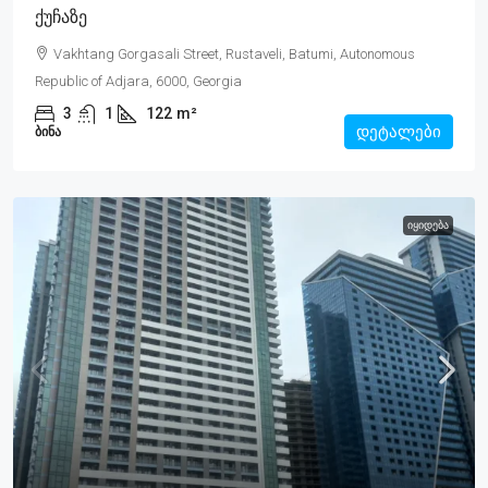
Ქუჩაზე
Vakhtang Gorgasali Street, Rustaveli, Batumi, Autonomous
Republic of Adjara, 6000, Georgia
3
1
122
m²
დეტალები
ᲑᲘᲜᲐ
ᲘᲧᲘᲓᲔᲑᲐ