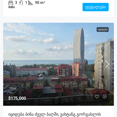
3
1
90
m²
დეტალები
ᲑᲘᲜᲐ
ᲘᲧᲘᲓᲔᲑᲐ
$175,000
Იყიდება Ბინა Ძველ Ბაღში, Ვახტანგ Გორგასლის