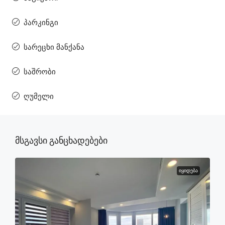
პარკინგი
სარეცხი მანქანა
საშრობი
ღუმელი
Მსგავსი Განცხადებები
ᲘᲧᲘᲓᲔᲑᲐ