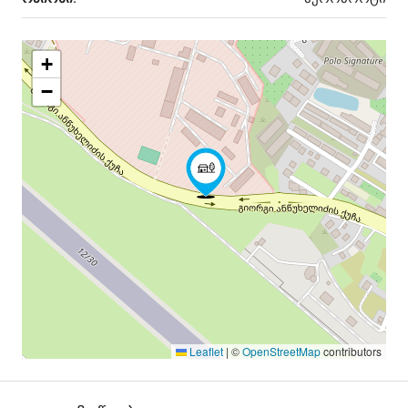
+
−
Leaflet
|
©
OpenStreetMap
contributors