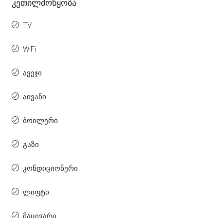
Კეთილმოწყობა
TV
WiFi
ავეჯი
აივანი
ბოილერი
გაზი
კონდიციონერი
ლიფტი
მაცივარი