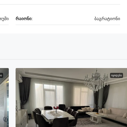
თუმი
რაიონი:
ბაგრატიონი
ᲑᲐ
ᲘᲧᲘᲓᲔᲑᲐ