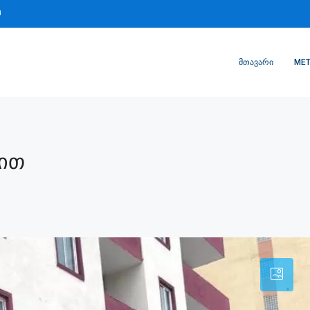
m
ᲛᲗᲐᲕᲐᲠᲘ
MET
სით