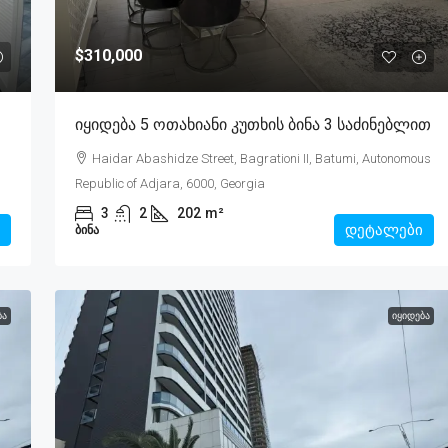
$310,000
Იყიდება 5 Ოთახიანი Კუთხის Ბინა 3 Საძინებლით
Haidar Abashidze Street, Bagrationi II, Batumi, Autonomous
Republic of Adjara, 6000, Georgia
3
2
202
m²
დეტალები
ᲑᲘᲜᲐ
ᲑᲐ
ᲘᲧᲘᲓᲔᲑᲐ