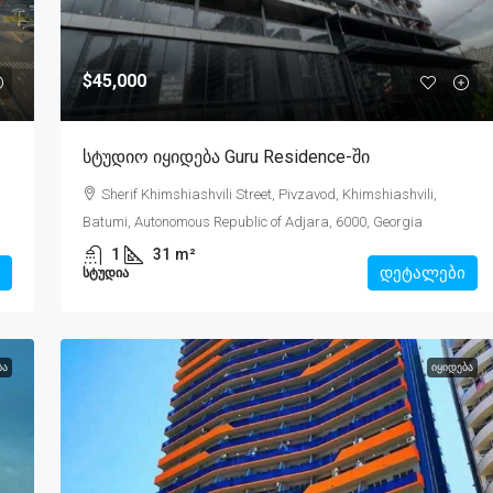
$45,000
Სტუდიო Იყიდება Guru Residence-Ში
Sherif Khimshiashvili Street, Pivzavod, Khimshiashvili,
Batumi, Autonomous Republic of Adjara, 6000, Georgia
1
31
m²
დეტალები
ᲡᲢᲣᲓᲘᲐ
ᲑᲐ
ᲘᲧᲘᲓᲔᲑᲐ