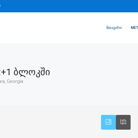
m
ᲛᲗᲐᲕᲐᲠᲘ
MET
2+1 Ბლოკში
ra, Georgia