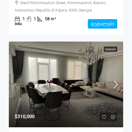
Sherif Khimshiashvili Street, Khimshiashvili, Batumi,
Autonomous Republic of Adjara, 6000, Georgia
1
1
58
m²
დეტალები
ᲑᲘᲜᲐ
ᲘᲧᲘᲓᲔᲑᲐ
$310,000