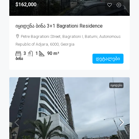
$162,000
Იყიდენა Ბინა 3+1 Bagrationi Residence
Petre Bagrationi Street, Bagrationi I, Batumi, Autonomous
Republic of Adjara, 6000, Georgia
3
1
90
m²
დეტალები
ᲑᲘᲜᲐ
ᲘᲧᲘᲓᲔᲑᲐ