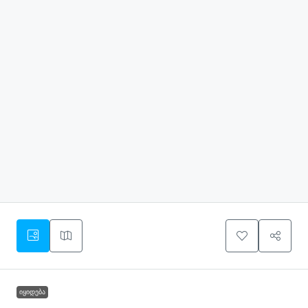
ᲘᲧᲘᲓᲔᲑᲐ