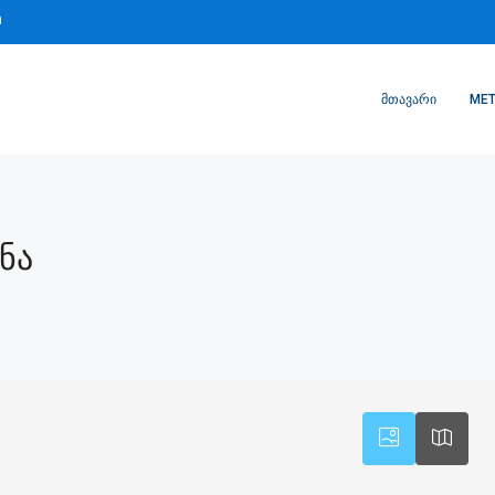
m
ᲛᲗᲐᲕᲐᲠᲘ
MET
ნა