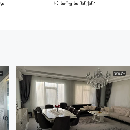
გი
სარეცხი მანქანა
ᲑᲐ
ᲘᲧᲘᲓᲔᲑᲐ