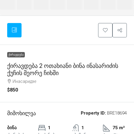
ᲥᲘᲠᲐᲕᲓᲔᲑᲐ
Ქირავდება 2 Ოთახიანი Ბინა Ინასარიძის
Ქუჩის Მეორე Ჩიხში
Инасаридзе
$850
Მიმოხილვა
Property ID:
BRE18694
ბინა
1
1
75 m²