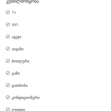
Კეთილმოწყობა
TV
WiFi
ავეჯი
აივანი
ბოილერი
გაზი
გათბობა
კონდიციონერი
ლიფტი