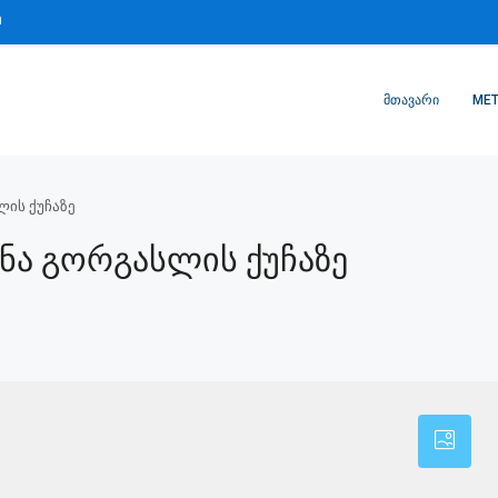
m
ᲛᲗᲐᲕᲐᲠᲘ
MET
ლის ქუჩაზე
ინა Გორგასლის Ქუჩაზე