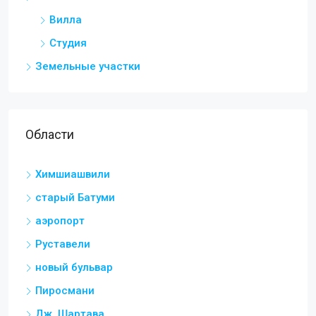
Вилла
Студия
Земельные участки
Области
Химшиашвили
старый Батуми
аэропорт
Руставели
новый бульвар
Пиросмани
Дж. Шартава