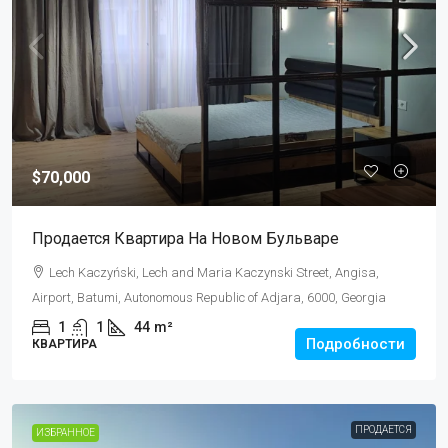
$70,000
Продается Квартира На Новом Бульваре
Lech Kaczyński, Lech and Maria Kaczynski Street, Angisa,
Airport, Batumi, Autonomous Republic of Adjara, 6000, Georgia
1
1
44
m²
Подробности
КВАРТИРА
ПРОДАЕТСЯ
ИЗБРАННОЕ