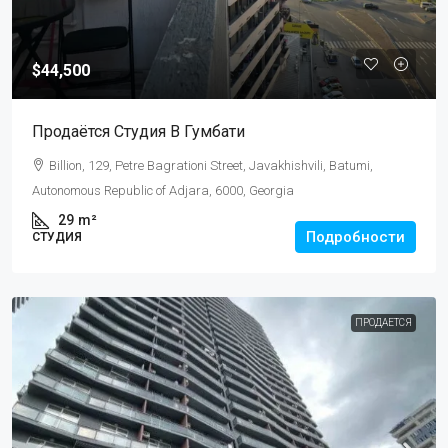
$44,500
Продаётся Студия В Гумбати
Billion, 129, Petre Bagrationi Street, Javakhishvili, Batumi,
Autonomous Republic of Adjara, 6000, Georgia
29
m²
Подробности
СТУДИЯ
ПРОДАЕТСЯ