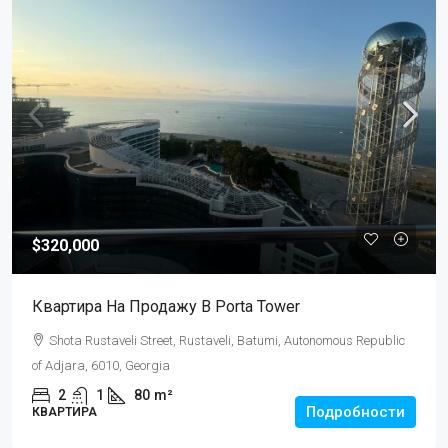
$320,000
Квартира На Продажу В Porta Tower
Shota Rustaveli Street, Rustaveli, Batumi, Autonomous Republic
of Adjara, 6010, Georgia
2
1
80
m²
Подробности
КВАРТИРА