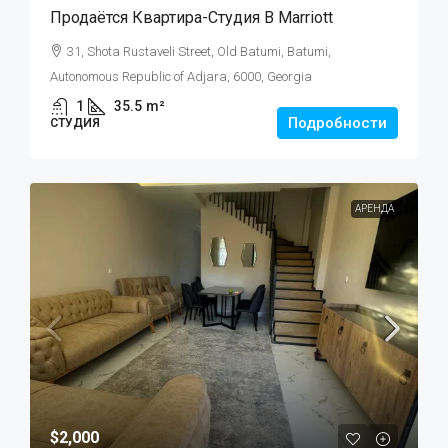
Продаётся Квартира-Студия В Marriott
31, Shota Rustaveli Street, Old Batumi, Batumi,
Autonomous Republic of Adjara, 6000, Georgia
1
35.5
m²
Подробности
СТУДИЯ
АРЕНДА
$2,000