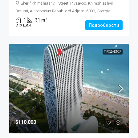
Sherif Khimshiashvili Street, Pivzavod, Khimshiashvili,
Batumi, Autonomous Republic of Adjara, 6000, Georgia
1
31
m²
Подробности
СТУДИЯ
ПРОДАЕТСЯ
$110,000