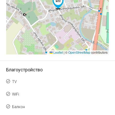
Leaflet
|
©
OpenStreetMap
contributors
Благоустройство
TV
WiFi
Балкон