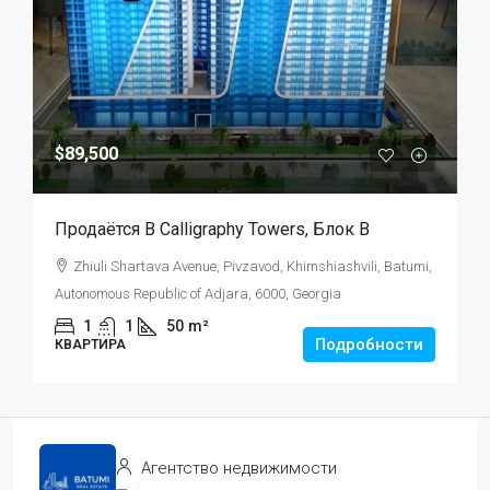
$89,500
Продаётся В Calligraphy Towers, Блок B
Zhiuli Shartava Avenue, Pivzavod, Khimshiashvili, Batumi,
Autonomous Republic of Adjara, 6000, Georgia
1
1
50
m²
Подробности
КВАРТИРА
Агентство недвижимости