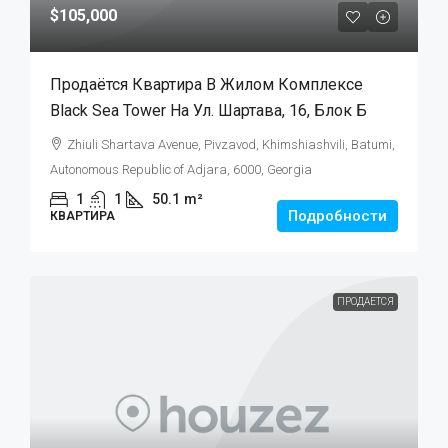
$105,000
Продаётся Квартира В Жилом Комплексе
Black Sea Tower На Ул. Шартава, 16, Блок Б
Zhiuli Shartava Avenue, Pivzavod, Khimshiashvili, Batumi,
Autonomous Republic of Adjara, 6000, Georgia
1
1
50.1
m²
Подробности
КВАРТИРА
ПРОДАЕТСЯ