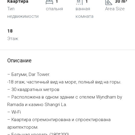
Квартира
1
1
30 m²
Тип
спальня
ванная
Area Size
недвижимости
комната
18
Этаж
Описание
– Батуми, Dar Tower.
-18 этаж; частичный вид на море, полный вид на горы.
– 30 квадратных метров
– Расположена в одном здании с отелем Wyndham by
Ramada и казино Shangri La.
– Wi-Fi
– Квартира отремонтирована и спроектирована
архитектором.
– Большая кровать (180*200)