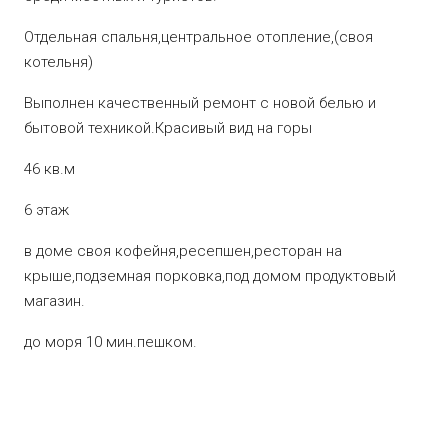
Отдельная спальня,центральное отопление,(своя
котельня)
Выполнен качественный ремонт с новой белью и
бытовой техникой.Красивый вид на горы
46 кв.м
6 этаж
в доме своя кофейня,ресепшен,ресторан на
крыше,подземная порковка,под домом продуктовый
магазин.
до моря 10 мин.пешком.