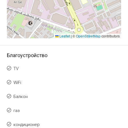
Leaflet
|
©
OpenStreetMap
contributors
Благоустройство
TV
WiFi
Балкон
газ
кондиционер