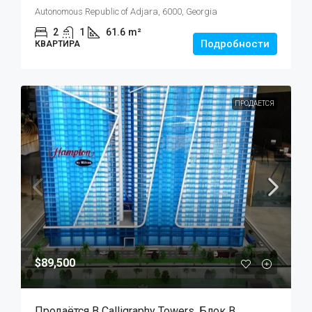
Autonomous Republic of Adjara, 6000, Georgia
2
1
61.6
m²
Подробности
КВАРТИРА
ПРОДАЕТСЯ
$89,500
Продаётся В Calligraphy Towers, Блок B