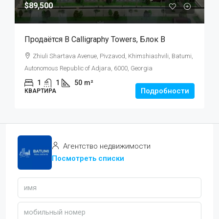
$89,500
Продаётся В Calligraphy Towers, Блок B
Zhiuli Shartava Avenue, Pivzavod, Khimshiashvili, Batumi,
Autonomous Republic of Adjara, 6000, Georgia
1
1
50
m²
Подробности
КВАРТИРА
Агентство недвижимости
Посмотреть списки