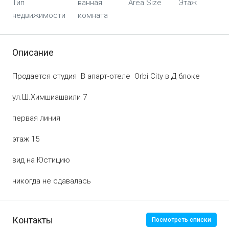
Тип
ванная
Area Size
Этаж
недвижимости
комната
Описание
Продается студия В апарт-отеле Orbi City в Д блоке
ул.Ш.Химшиашвили 7
первая линия
этаж 15
вид на Юстицию
никогда не сдавалась
Контакты
Посмотреть списки