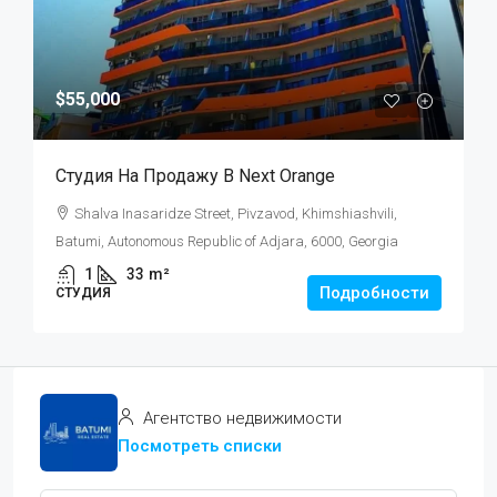
$55,000
Студия На Продажу В Next Orange
Shalva Inasaridze Street, Pivzavod, Khimshiashvili,
Batumi, Autonomous Republic of Adjara, 6000, Georgia
1
33
m²
Подробности
СТУДИЯ
Агентство недвижимости
Посмотреть списки