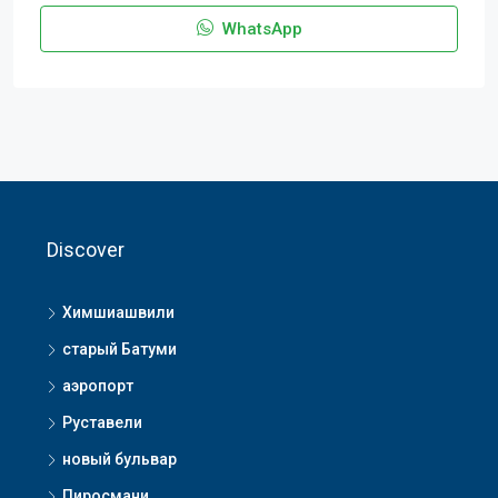
WhatsApp
Discover
Химшиашвили
старый Батуми
аэропорт
Руставели
новый бульвар
Пиросмани