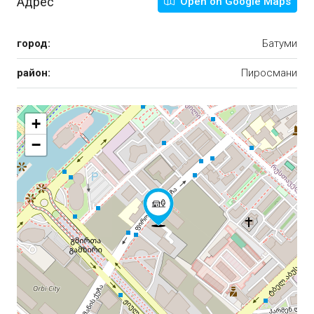
Адрес
Open on Google Maps
город:
Батуми
район:
Пиросмани
+
−