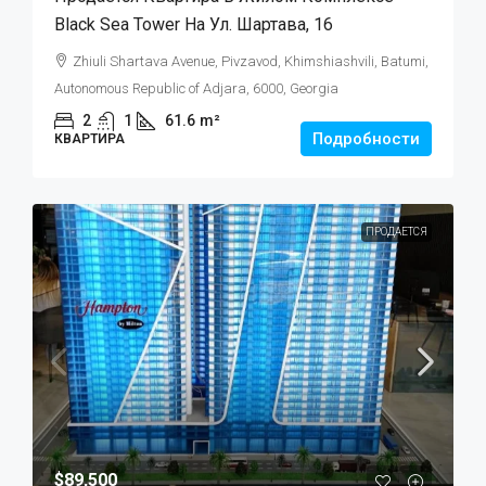
Black Sea Tower На Ул. Шартава, 16
Zhiuli Shartava Avenue, Pivzavod, Khimshiashvili, Batumi,
Autonomous Republic of Adjara, 6000, Georgia
2
1
61.6
m²
Подробности
КВАРТИРА
ПРОДАЕТСЯ
$89,500