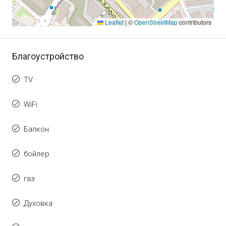
Leaflet
|
©
OpenStreetMap
contributors
Благоустройство
TV
WiFi
Балкон
бойлер
газ
Духовка