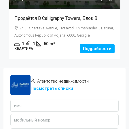
Продаётся В Calligraphy Towers, Блок B
Zhiuli Shartava Avenue, Pivzavod, Khimshiashvili, Batumi,
Autonomous Republic of Adjara, 6000, Georgia
1
1
50
m²
Подробности
КВАРТИРА
Агентство недвижимости
Посмотреть списки