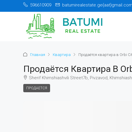
596610909
batumirealestate.ge{aat}gmail.co
Главная
Квартира
Продаётся квартира в Orbi Ci
Продаётся Квартира В Orb
Sherif Khimshiashvili Street7b, Pivzavod, Khimshiash
ПРОДАЕТСЯ