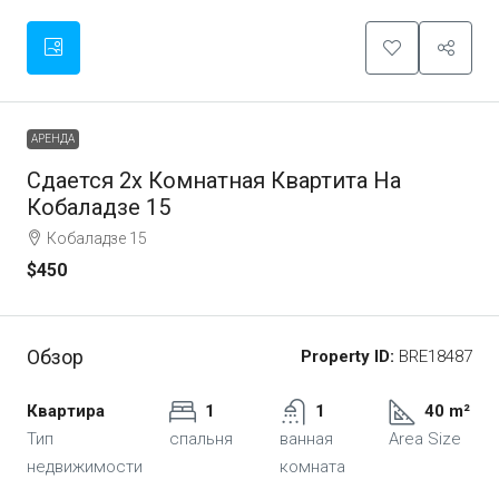
АРЕНДА
Сдается 2х Комнатная Квартита На
Кобаладзе 15
Кобаладзе 15
$450
Обзор
Property ID:
BRE18487
Квартира
1
1
40 m²
Тип
спальня
ванная
Area Size
недвижимости
комната