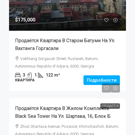
$175,000
Продаётся Квартира В Старом Батуми На Ул.
Вахтанга Горгасали
Vakhtang Gorgasali Street, Rustaveli, Batumi,
Autonomous Republic of Adjara, 6000, Georgia
3
1
122
m²
Подробности
КВАРТИРА
$105,000
ПРОДАЕТСЯ
Продаётся Квартира В Жилом Комплексе
Black Sea Tower На Ул. Шартава, 16, Блок Б
Zhiuli Shartava Avenue, Pivzavod, Khimshiashvili, Batumi,
Autonomous Republic of Adjara, 6000, Georgia