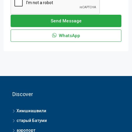
Send Message
WhatsApp
Discover
Химшиашвили
старый Батуми
аэропорт