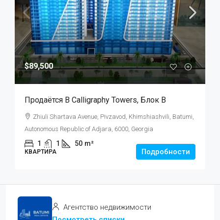
$89,500
Продаётся В Calligraphy Towers, Блок B
Zhiuli Shartava Avenue, Pivzavod, Khimshiashvili, Batumi,
Autonomous Republic of Adjara, 6000, Georgia
1
1
50
m²
Подробности
КВАРТИРА
Агентство недвижимости
Посмотреть списки