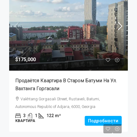
$175,000
Продаётся Квартира В Старом Батуми На Ул.
Вахтанга Горгасали
Vakhtang Gorgasali Street, Rustaveli, Batumi,
Autonomous Republic of Adjara, 6000, Georgia
3
1
122
m²
Подробности
КВАРТИРА
$105,000