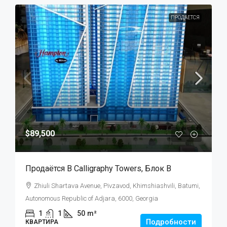
ПРОДАЕТСЯ
$89,500
Продаётся В Calligraphy Towers, Блок B
Zhiuli Shartava Avenue, Pivzavod, Khimshiashvili, Batumi,
Autonomous Republic of Adjara, 6000, Georgia
1
1
50
m²
Подробности
КВАРТИРА