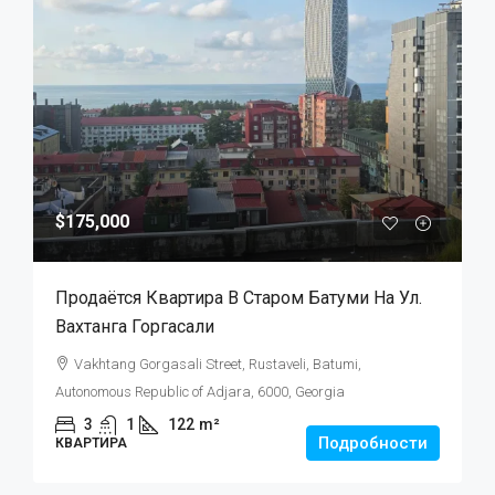
$175,000
Продаётся Квартира В Старом Батуми На Ул.
Вахтанга Горгасали
Vakhtang Gorgasali Street, Rustaveli, Batumi,
Autonomous Republic of Adjara, 6000, Georgia
3
1
122
m²
Подробности
КВАРТИРА