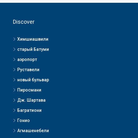
Discover
Химшиашвили
старый Батуми
аэропорт
Руставели
новый бульвар
Пиросмани
Дж. Шартава
Багратиони
Гонио
Агмашенебели