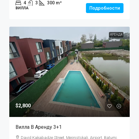
4
3
300
m²
Подробности
ВИЛЛА
АРЕНДА
$2,800
Вилла В Аренду 3+1
David Kakabadze Street, Mejinistskali, Airport, Batumi,