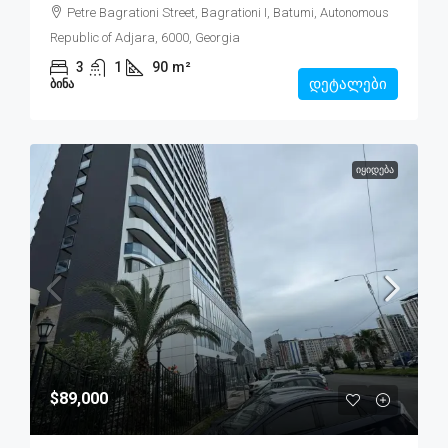
Petre Bagrationi Street, Bagrationi I, Batumi, Autonomous
Republic of Adjara, 6000, Georgia
3
1
90
m²
დეტალები
ᲑᲘᲜᲐ
ᲘᲧᲘᲓᲔᲑᲐ
$89,000