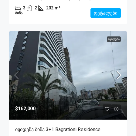
3
2
202
m²
დეტალები
ᲑᲘᲜᲐ
ᲘᲧᲘᲓᲔᲑᲐ
$162,000
Იყიდენა Ბინა 3+1 Bagrationi Residence