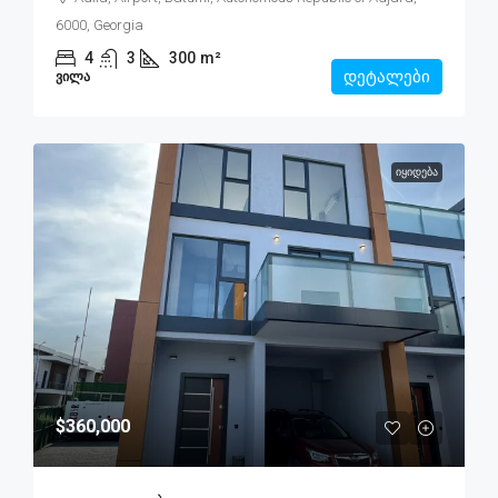
6000, Georgia
4
3
300
m²
დეტალები
ᲕᲘᲚᲐ
ᲘᲧᲘᲓᲔᲑᲐ
$360,000