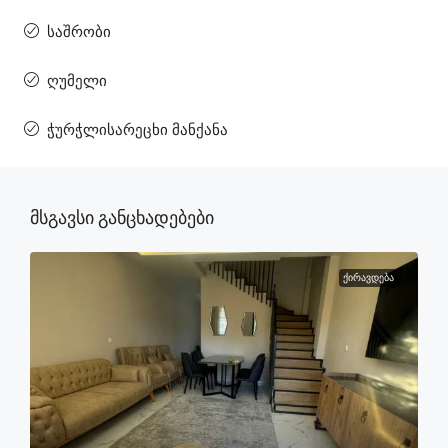
საშრობი
ღუმელი
ჭურჭლისარეცხი მანქანა
Მსგავსი Განცხადებები
ᲥᲘᲠᲐᲕᲓᲔᲑᲐ