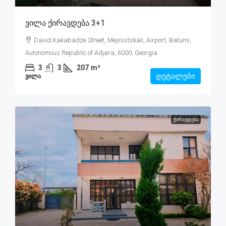
Ვილა Ქირავდება 3+1
David Kakabadze Street, Mejinistskali, Airport, Batumi,
Autonomous Republic of Adjara, 6000, Georgia
3
3
207
m²
დეტალები
ᲕᲘᲚᲐ
ᲥᲘᲠᲐᲕᲓᲔᲑᲐ