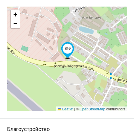
+
−
Leaflet
|
©
OpenStreetMap
contributors
Благоустройство