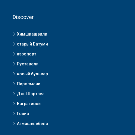
Discover
Химшиашвили
старый Батуми
аэропорт
Руставели
новый бульвар
Пиросмани
Дж. Шартава
Багратиони
Гонио
Агмашенебели