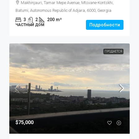
Makhinjauri, Tamar Mepe Avenue, Mtsvane-Kontskhi,
Batumi, Autonomous Republic of Adjara, 6000, Georgia
3
2
200
m²
Подробности
ЧАСТНЫЙ ДОМ
ПРОДАЕТСЯ
$75,000